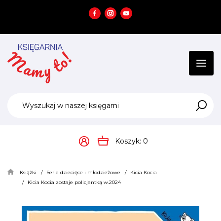
Przejdź
Przejdź
do menu
do
głównego
menu
w
stopce
Koszyk:
0
Książki
Serie dziecięce i młodzieżowe
Kicia Kocia
Kicia Kocia zostaje policjantką w.2024