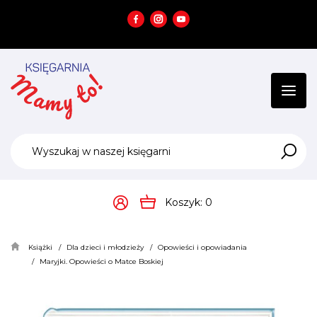
Przejdź
Przejdź
do menu
do
głównego
menu
w
stopce
Koszyk:
0
Książki
Dla dzieci i młodzieży
Opowieści i opowiadania
Maryjki. Opowieści o Matce Boskiej