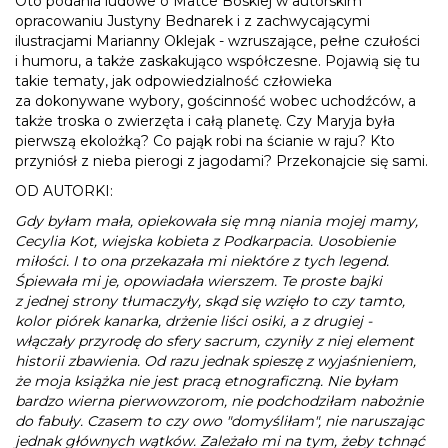
Oto podania ludowe o Matce Boskiej w autorskim
opracowaniu Justyny Bednarek i z zachwycającymi
ilustracjami Marianny Oklejak - wzruszające, pełne czułości
i humoru, a także zaskakująco współczesne. Pojawią się tu
takie tematy, jak odpowiedzialność człowieka
za dokonywane wybory, gościnność wobec uchodźców, a
także troska o zwierzęta i całą planetę. Czy Maryja była
pierwszą ekolożką? Co pająk robi na ścianie w raju? Kto
przyniósł z nieba pierogi z jagodami? Przekonajcie się sami.
OD AUTORKI:
Gdy byłam mała, opiekowała się mną niania mojej mamy,
Cecylia Kot, wiejska kobieta z Podkarpacia. Uosobienie
miłości. I to ona przekazała mi niektóre z tych legend.
Śpiewała mi je, opowiadała wierszem. Te proste bajki
z jednej strony tłumaczyły, skąd się wzięło to czy tamto,
kolor piórek kanarka, drżenie liści osiki, a z drugiej -
włączały przyrodę do sfery sacrum, czyniły z niej element
historii zbawienia. Od razu jednak spieszę z wyjaśnieniem,
że moja książka nie jest pracą etnograficzną. Nie byłam
bardzo wierna pierwowzorom, nie podchodziłam nabożnie
do fabuły. Czasem to czy owo "domyśliłam", nie naruszając
jednak głównych wątków. Zależało mi na tym, żeby tchnąć