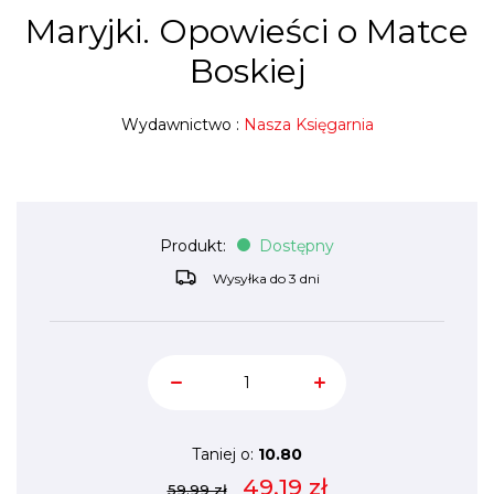
Maryjki. Opowieści o Matce
Boskiej
Wydawnictwo :
Nasza Księgarnia
Produkt:
Dostępny
Wysyłka do 3 dni
Taniej o:
10.80
49.19
zł
59.99 zł