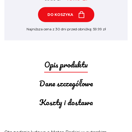
DO KOSZYKA
Najniższa cena z 30 dni przed obniżką:
59.99
zł
Opis produktu
Dane szczegółowe
Koszty i dostawa