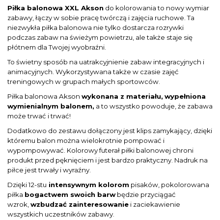
Piłka balonowa XXL Akson
do kolorowania to nowy wymiar
zabawy, łączy w sobie pracę twórczą i zajęcia ruchowe.
Ta
niezwykła piłka balonowa nie tylko dostarcza rozrywki
podczas zabaw na świeżym powietrzu, ale także staje się
płótnem dla Twojej wyobraźni.
To świetny sposób na uatrakcyjnienie zabaw integracyjnych i
animacyjnych. Wykorzystywana także w czasie zajęć
treningowych w grupach małych sportowców.
Piłka balonowa Akson
wykonana z materiału,
wypełniona
wymienialnym balonem,
a to wszystko powoduje, że zabawa
może trwać i trwać!
Dodatkowo do zestawu dołączony jest klips zamykający, dzięki
któremu balon można wielokrotnie pompować i
wypompowywać. Kolorowy futerał piłki balonowej chroni
produkt przed pęknięciem i jest bardzo praktyczny. Nadruk na
piłce jest trwały i wyraźny.
Dzięki 12-stu
intensywnym kolorom
pisaków, pokolorowana
piłka
bogactwem swoich barw
będzie przyciągać
wzrok,
wzbudzać zainteresowanie
i zaciekawienie
wszystkich uczestników zabawy.