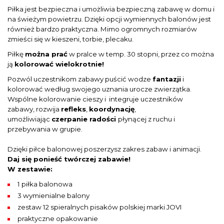
Piłka jest bezpieczna i umożliwia bezpieczną zabawę w domu i
na świeżym powietrzu. Dzięki opcji wymiennych balonów jest
również bardzo praktyczna. Mimo ogromnych rozmiarów
zmieści się w kieszeni, torbie, plecaku.
Piłkę
można prać
w pralce w temp. 30 stopni, przez co można
ją
kolorować wielokrotnie!
Pozwól uczestnikom zabawy puścić wodze
fantazji
i
kolorować według swojego uznania urocze zwierzątka.
Wspólne kolorowanie cieszy i integruje uczestników
zabawy, rozwija
refleks
,
koordynację
,
umożliwiając
czerpanie radości
płynącej z ruchu i
przebywania w grupie.
Dzięki piłce balonowej poszerzysz zakres zabaw i animacji.
Daj się ponieść twórczej zabawie!
W zestawie:
1 piłka balonowa
3 wymienialne balony
zestaw 12 spieralnych pisaków polskiej marki JOVI
praktyczne opakowanie