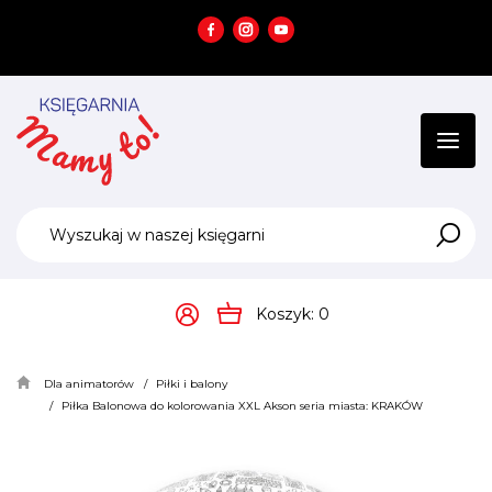
Przejdź
Przejdź
do menu
do
głównego
menu
w
stopce
Koszyk:
0
Dla animatorów
Piłki i balony
Piłka Balonowa do kolorowania XXL Akson seria miasta: KRAKÓW